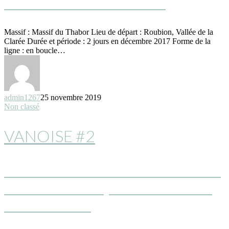
ORIGINALE SOUS IGLOO
Massif : Massif du Thabor Lieu de départ : Roubion, Vallée de la
Clarée Durée et période : 2 jours en décembre 2017 Forme de la
ligne : en boucle…
admin1267
25 novembre 2019
Non classé
VANOISE #2
SUR LES CRÊTES DE LA POULE DE
SAVOIE : TRONÇON VALLÉE DES
ENCOMBRES