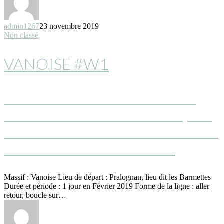
admin1267
23 novembre 2019
Non classé
VANOISE #W1
FLIRTER AVEC LA NEIGE SOUS
LES SOMMETS EMBLÉMATIQUES
DE LA VANOISE : GRANDE CASSE -
AIGUILLE DE LA VANOISE ...
Massif : Vanoise Lieu de départ : Pralognan, lieu dit les Barmettes
Durée et période : 1 jour en Février 2019 Forme de la ligne : aller
retour, boucle sur…