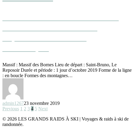
TRAVERSÉE DE LA CHAÎNE DU
BARGY - ACROBATIES ET
ÉQUILIBRE EN RELIEF
KARSTIQUE
Massif : Massif des Bornes Lieu de départ : Saint-Bruno, Le
Reposoir Durée et période : 1 jour d’octobre 2019 Forme de la ligne
: en boucle Formes des montagnes…
admin1267
23 novembre 2019
Previous
1
2
3
4
5
Next
© 2026 LES GRANDS RAIDS À SKI | Voyages & raids à ski de
randonnée.