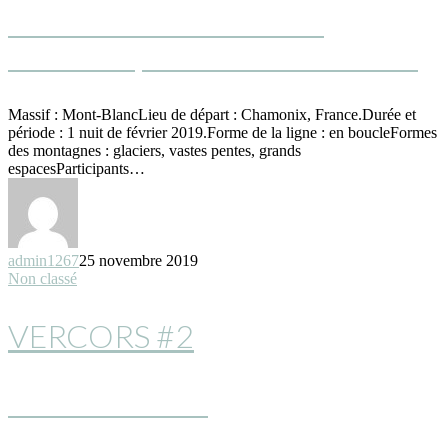
ENSAUVAGER LA VALLÉE
BLANCHE, SKIER AVEC LA LUNE.
Massif : Mont-BlancLieu de départ : Chamonix, France.Durée et
période : 1 nuit de février 2019.Forme de la ligne : en boucleFormes
des montagnes : glaciers, vastes pentes, grands
espacesParticipants…
admin1267
25 novembre 2019
Non classé
VERCORS #2
BIVOUAC SOUS
L’IMPRESSIONNANTE FALAISE DE