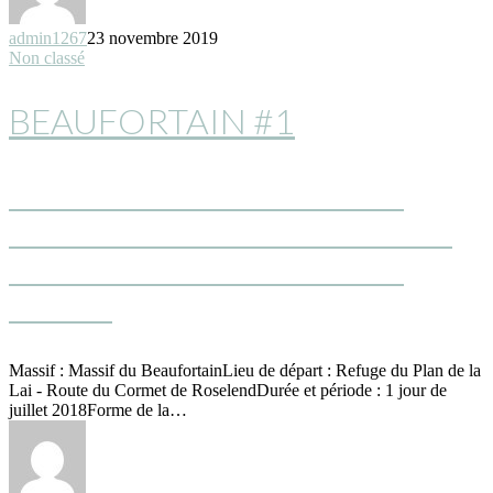
admin1267
23 novembre 2019
Non classé
BEAUFORTAIN #1
TRAVERSÉE DU TUNNEL DU
ROCHER DU VENT ET ENVOLÉE
SUR LE FIL DE LA CRÊTE DES
GITTES
Massif : Massif du BeaufortainLieu de départ : Refuge du Plan de la
Lai - Route du Cormet de RoselendDurée et période : 1 jour de
juillet 2018Forme de la…